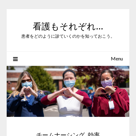
Skip
to
content
看護もそれぞれ…
患者をどのように診ていくのかを知っておこう。
Menu
チームナーシング_効率