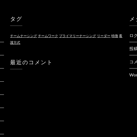
タグ
メ
ロ
チームナーシング
チームワーク
プライマリーナーシング
リーダー
特徴
看
護方式
投
最近のコメント
コ
Wor