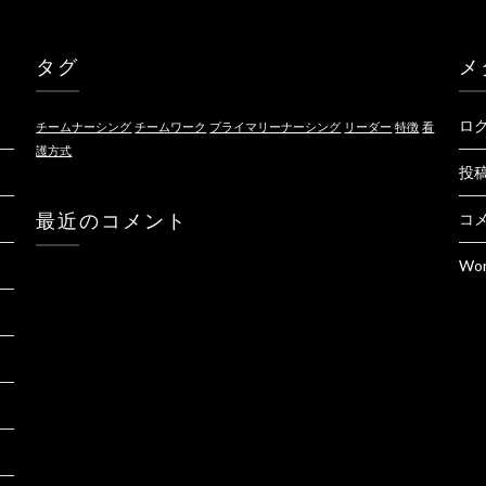
タグ
メ
ロ
チームナーシング
チームワーク
プライマリーナーシング
リーダー
特徴
看
護方式
投
最近のコメント
コ
Wor