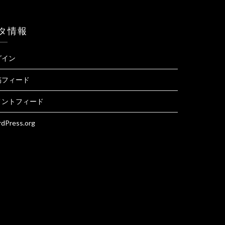
タ情報
グイン
稿フィード
メントフィード
dPress.org